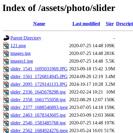
Index of /assets/photo/slider
Name
Last modified
Size
Descript
Parent Directory
-
121.png
2020-07-25 14:48
109K
images.jpg
2020-07-25 14:48
281K
images1.jpg
2020-07-25 14:48
5.5K
slider_1541_1695031969.JPG
2023-09-18 15:42
3.9M
slider_1561_1726814945.JPG
2024-09-20 12:19
3.4M
slider_2095_1729141133.JPG
2024-10-17 10:28
3.2M
slider_2336_1645678298.jpg
2022-02-24 10:21
10M
slider_2358_1661755058.jpg
2022-08-29 12:07
150K
slider_2377_1688546893.jpeg
2023-07-05 14:18
159K
slider_2463_1678343605.jpg
2023-03-09 12:03
366K
slider_2546_1583485768.jpg
2020-07-25 14:48
197K
slider_2562_1684924276.jpeg
2023-05-24 16:01
517K