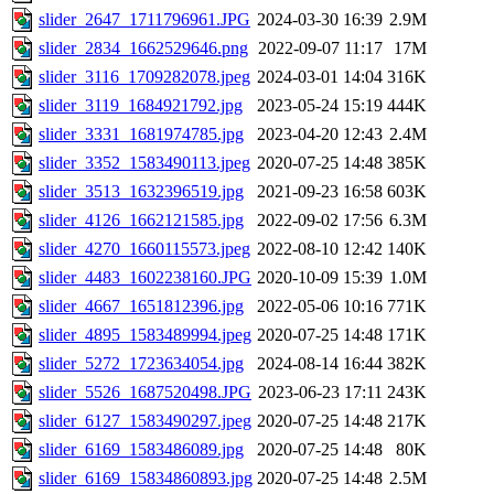
slider_2647_1711796961.JPG
2024-03-30 16:39
2.9M
slider_2834_1662529646.png
2022-09-07 11:17
17M
slider_3116_1709282078.jpeg
2024-03-01 14:04
316K
slider_3119_1684921792.jpg
2023-05-24 15:19
444K
slider_3331_1681974785.jpg
2023-04-20 12:43
2.4M
slider_3352_1583490113.jpeg
2020-07-25 14:48
385K
slider_3513_1632396519.jpg
2021-09-23 16:58
603K
slider_4126_1662121585.jpg
2022-09-02 17:56
6.3M
slider_4270_1660115573.jpeg
2022-08-10 12:42
140K
slider_4483_1602238160.JPG
2020-10-09 15:39
1.0M
slider_4667_1651812396.jpg
2022-05-06 10:16
771K
slider_4895_1583489994.jpeg
2020-07-25 14:48
171K
slider_5272_1723634054.jpg
2024-08-14 16:44
382K
slider_5526_1687520498.JPG
2023-06-23 17:11
243K
slider_6127_1583490297.jpeg
2020-07-25 14:48
217K
slider_6169_1583486089.jpg
2020-07-25 14:48
80K
slider_6169_15834860893.jpg
2020-07-25 14:48
2.5M