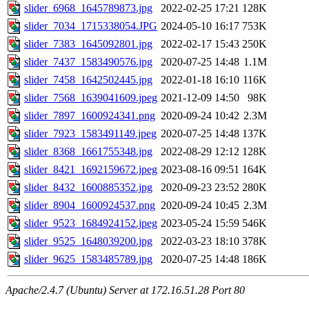
slider_6968_1645789873.jpg
2022-02-25 17:21
128K
slider_7034_1715338054.JPG
2024-05-10 16:17
753K
slider_7383_1645092801.jpg
2022-02-17 15:43
250K
slider_7437_1583490576.jpg
2020-07-25 14:48
1.1M
slider_7458_1642502445.jpg
2022-01-18 16:10
116K
slider_7568_1639041609.jpeg
2021-12-09 14:50
98K
slider_7897_1600924341.png
2020-09-24 10:42
2.3M
slider_7923_1583491149.jpeg
2020-07-25 14:48
137K
slider_8368_1661755348.jpg
2022-08-29 12:12
128K
slider_8421_1692159672.jpeg
2023-08-16 09:51
164K
slider_8432_1600885352.jpg
2020-09-23 23:52
280K
slider_8904_1600924537.png
2020-09-24 10:45
2.3M
slider_9523_1684924152.jpeg
2023-05-24 15:59
546K
slider_9525_1648039200.jpg
2022-03-23 18:10
378K
slider_9625_1583485789.jpg
2020-07-25 14:48
186K
Apache/2.4.7 (Ubuntu) Server at 172.16.51.28 Port 80