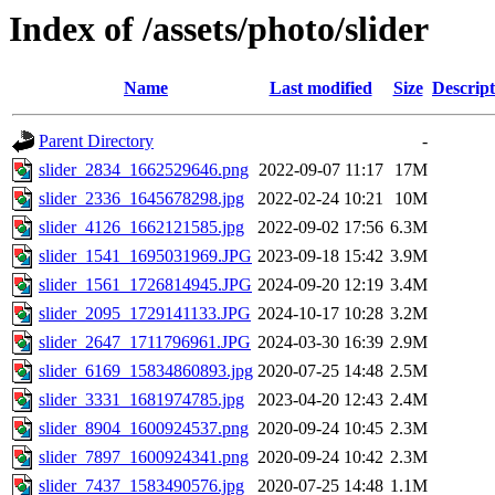
Index of /assets/photo/slider
Name
Last modified
Size
Descript
Parent Directory
-
slider_2834_1662529646.png
2022-09-07 11:17
17M
slider_2336_1645678298.jpg
2022-02-24 10:21
10M
slider_4126_1662121585.jpg
2022-09-02 17:56
6.3M
slider_1541_1695031969.JPG
2023-09-18 15:42
3.9M
slider_1561_1726814945.JPG
2024-09-20 12:19
3.4M
slider_2095_1729141133.JPG
2024-10-17 10:28
3.2M
slider_2647_1711796961.JPG
2024-03-30 16:39
2.9M
slider_6169_15834860893.jpg
2020-07-25 14:48
2.5M
slider_3331_1681974785.jpg
2023-04-20 12:43
2.4M
slider_8904_1600924537.png
2020-09-24 10:45
2.3M
slider_7897_1600924341.png
2020-09-24 10:42
2.3M
slider_7437_1583490576.jpg
2020-07-25 14:48
1.1M