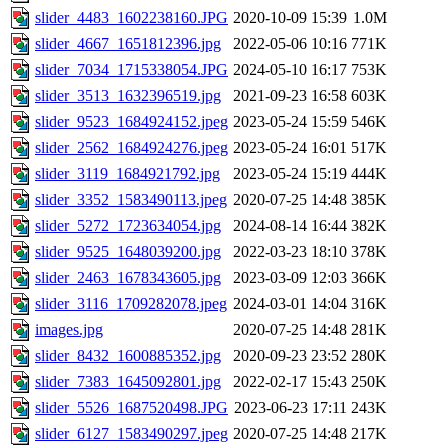
slider_4483_1602238160.JPG
2020-10-09 15:39
1.0M
slider_4667_1651812396.jpg
2022-05-06 10:16
771K
slider_7034_1715338054.JPG
2024-05-10 16:17
753K
slider_3513_1632396519.jpg
2021-09-23 16:58
603K
slider_9523_1684924152.jpeg
2023-05-24 15:59
546K
slider_2562_1684924276.jpeg
2023-05-24 16:01
517K
slider_3119_1684921792.jpg
2023-05-24 15:19
444K
slider_3352_1583490113.jpeg
2020-07-25 14:48
385K
slider_5272_1723634054.jpg
2024-08-14 16:44
382K
slider_9525_1648039200.jpg
2022-03-23 18:10
378K
slider_2463_1678343605.jpg
2023-03-09 12:03
366K
slider_3116_1709282078.jpeg
2024-03-01 14:04
316K
images.jpg
2020-07-25 14:48
281K
slider_8432_1600885352.jpg
2020-09-23 23:52
280K
slider_7383_1645092801.jpg
2022-02-17 15:43
250K
slider_5526_1687520498.JPG
2023-06-23 17:11
243K
slider_6127_1583490297.jpeg
2020-07-25 14:48
217K