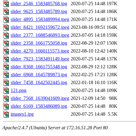
slider_2546_1583485768.jpg
2020-07-25 14:48
197K
slider_9625_1583485789.jpg
2020-07-25 14:48
186K
slider_4895_1583489994.jpeg
2020-07-25 14:48
171K
slider_8421_1692159672.jpeg
2023-08-16 09:51
164K
slider_2377_1688546893.jpeg
2023-07-05 14:18
159K
slider_2358_1661755058.jpg
2022-08-29 12:07
150K
slider_4270_1660115573.jpeg
2022-08-10 12:42
140K
slider_7923_1583491149.jpeg
2020-07-25 14:48
137K
slider_8368_1661755348.jpg
2022-08-29 12:12
128K
slider_6968_1645789873.jpg
2022-02-25 17:21
128K
slider_7458_1642502445.jpg
2022-01-18 16:10
116K
121.png
2020-07-25 14:48
109K
slider_7568_1639041609.jpeg
2021-12-09 14:50
98K
slider_6169_1583486089.jpg
2020-07-25 14:48
80K
images1.jpg
2020-07-25 14:48
5.5K
Apache/2.4.7 (Ubuntu) Server at 172.16.51.28 Port 80